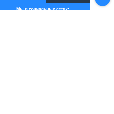
Мы в социальных сетях:
Мы занимаемся разработкой
IT решений в сфере логистики. Помогаем
компаниям трансформировать процессы
с помощью информационных технологий.
Наши решения
Рассчитать экономию
Клиенты
Кейсы