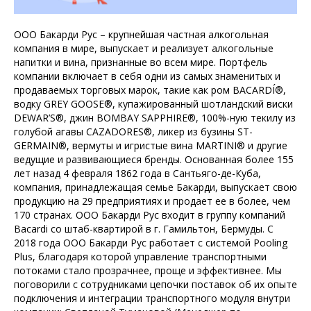
ООО Бакарди Рус – крупнейшая частная алкогольная
компания в мире, выпускает и реализует алкогольные
напитки и вина, признанные во всем мире. Портфель
компании включает в себя одни из самых знаменитых и
продаваемых торговых марок, такие как ром BACARDÍ®,
водку GREY GOOSE®, купажированный шотландский виски
DEWAR’S®, джин BOMBAY SAPPHIRE®, 100%-ную текилу из
голубой агавы CAZADORES®, ликер из бузины ST-
GERMAIN®, вермуты и игристые вина MARTINI® и другие
ведущие и развивающиеся бренды. Основанная более 155
лет назад 4 февраля 1862 года в Сантьяго-де-Куба,
компания, принадлежащая семье Бакарди, выпускает свою
продукцию на 29 предприятиях и продает ее в более, чем
170 странах. ООО Бакарди Рус входит в группу компаний
Bacardi со штаб-квартирой в г. Гамильтон, Бермуды. С
2018 года ООО Бакарди Рус работает с системой Pooling
Plus, благодаря которой управление транспортными
потоками стало прозрачнее, проще и эффективнее. Мы
поговорили с сотрудниками цепочки поставок об их опыте
подключения и интеграции транспортного модуля внутри