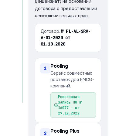
(Лицензиат) на основании
договора о предоставлении
DCKR
неисключительных прав.
Docker
Контейнеризация
Договор:
№ PL-AL-SRV-
приложений и управление
A-01-2020 от
средами развёртывания.
01.10.2020
GL
Pooling
1
GitLab
Сервис совместных
Система контроля версий,
поставок для FMCG-
CI/CD и организации
компаний.
процессов разработки.
Реестровая
запись ПО №
16077 · от
29.12.2022
Pooling Plus
2