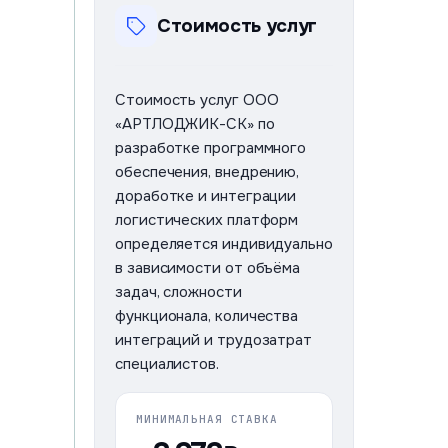
кастомизация и
Стоимость услуг
настройка
функционала под
бизнес-процессы
заказчика;
Стоимость услуг ООО
обучение и
«АРТЛОДЖИК-СК» по
консультационная
разработке программного
поддержка
обеспечения, внедрению,
пользователей.
доработке и интеграции
логистических платформ
определяется индивидуально
Код 2.01
в зависимости от объёма
Предоставление прав
задач, сложности
использования
функционала, количества
программного
интеграций и трудозатрат
обеспечения
специалистов.
предоставление
права
МИНИМАЛЬНАЯ СТАВКА
использования