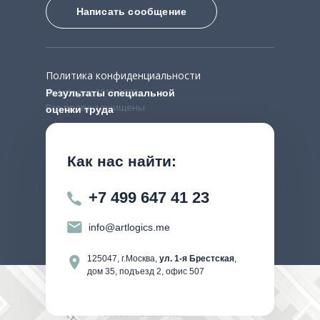
Написать сообщение
Политика конфиденциальности
© Artlogics 2015-2022,
Результаты специальной
Все права защищены
оценки труда
Как нас найти:
+7 499 647 41 23
info@artlogics.me
125047, г.Москва,
ул. 1-я Брестская
,
дом 35, подъезд 2, офис 507