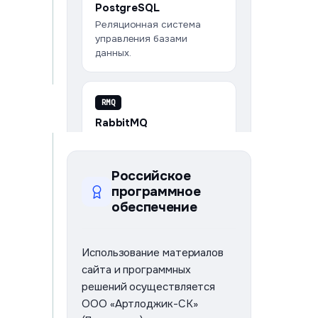
PostgreSQL
Реляционная система
управления базами
данных.
RMQ
RabbitMQ
Брокер сообщений для
обработки очередей и
интеграции сервисов.
Российское
программное
обеспечение
ELK
ELK Stack
Использование материалов
Централизованный сбор,
сайта и программных
анализ и мониторинг
логов (Elasticsearch,
решений осуществляется
Logstash, Kibana).
ООО «Артлоджик-СК»