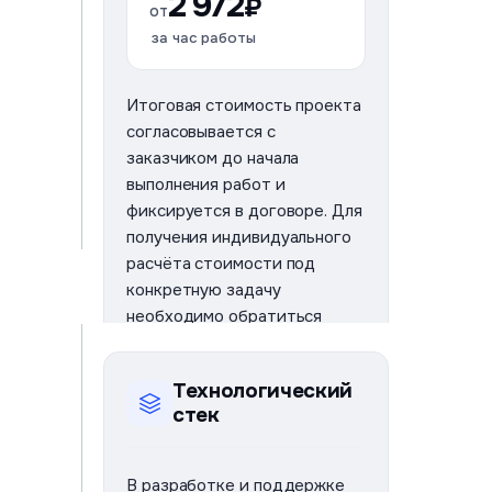
2 972
TMS-платформы по
₽
от
лицензионной
за час работы
модели;
ежегодная
лицензионная плата
Итоговая стоимость проекта
за использование
согласовывается с
программного
заказчиком до начала
обеспечения;
выполнения работ и
предоставление
фиксируется в договоре. Для
доступа к системе
получения индивидуального
по модели SaaS
расчёта стоимости под
(облачный сервис);
конкретную задачу
предоставление
обновлений, новых
необходимо обратиться
версий и
через форму обратной связи
функциональных
на сайте компании или
улучшений в рамках
Технологический
направить запрос через
лицензии.
стек
официальные контакты.
sales@artlogics.me
В разработке и поддержке