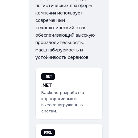
логистических платформ
+7 499 647-41-23
компания использует
современный
технологический стек,
обеспечивающий высокую
производительность,
масштабируемость и
устойчивость сервисов.
.NET
.NET
Backend-разработка
корпоративных и
высоконагруженных
систем.
PSQL